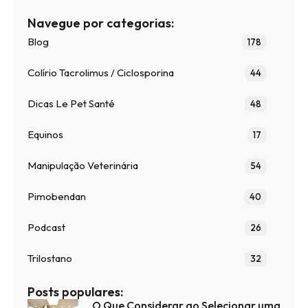
Navegue por categorias:
Blog
178
Colírio Tacrolimus / Ciclosporina
44
Dicas Le Pet Santé
48
Equinos
17
Manipulação Veterinária
54
Pimobendan
40
Podcast
26
Trilostano
32
Posts populares:
O Que Considerar ao Selecionar uma