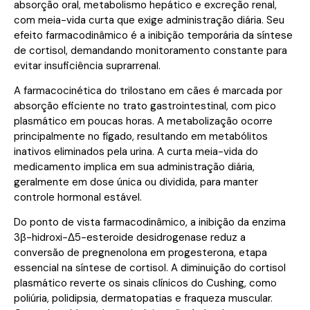
absorção oral, metabolismo hepático e excreção renal,
com meia-vida curta que exige administração diária. Seu
efeito farmacodinâmico é a inibição temporária da síntese
de cortisol, demandando monitoramento constante para
evitar insuficiência suprarrenal.
A farmacocinética do trilostano em cães é marcada por
absorção eficiente no trato gastrointestinal, com pico
plasmático em poucas horas. A metabolização ocorre
principalmente no fígado, resultando em metabólitos
inativos eliminados pela urina. A curta meia-vida do
medicamento implica em sua administração diária,
geralmente em dose única ou dividida, para manter
controle hormonal estável.
Do ponto de vista farmacodinâmico, a inibição da enzima
3β-hidroxi-Δ5-esteroide desidrogenase reduz a
conversão de pregnenolona em progesterona, etapa
essencial na síntese de cortisol. A diminuição do cortisol
plasmático reverte os sinais clínicos do Cushing, como
poliúria, polidipsia, dermatopatias e fraqueza muscular.