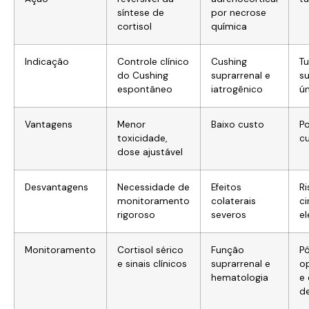
síntese de
por necrose
cortisol
química
Indicação
Controle clínico
Cushing
T
do Cushing
suprarrenal e
su
espontâneo
iatrogênico
ú
Vantagens
Menor
Baixo custo
Po
toxicidade,
c
dose ajustável
Desvantagens
Necessidade de
Efeitos
Ri
monitoramento
colaterais
ci
rigoroso
severos
e
Monitoramento
Cortisol sérico
Função
P
e sinais clínicos
suprarrenal e
o
hematologia
e
d