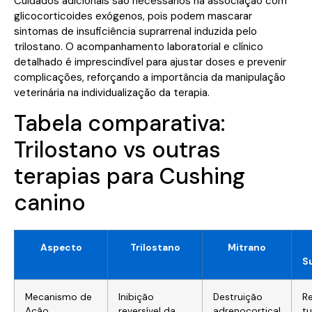
Cuidados adicionais são necessários na associação com
glicocorticoides exógenos, pois podem mascarar
sintomas de insuficiência suprarrenal induzida pelo
trilostano. O acompanhamento laboratorial e clínico
detalhado é imprescindível para ajustar doses e prevenir
complicações, reforçando a importância da manipulação
veterinária na individualização da terapia.
Tabela comparativa:
Trilostano vs outras
terapias para Cushing
canino
Aspecto
Trilostano
Mitrano
S
Mecanismo de
Inibição
Destruição
R
Ação
reversível da
adrenocortical
t