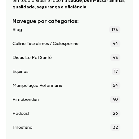
em todo o Brasil e foco na
saúde, bem-estar animal,
qualidade, segurança e eficiência.
Navegue por categorias:
Blog
178
Colírio Tacrolimus / Ciclosporina
44
Dicas Le Pet Santé
48
Equinos
17
Manipulação Veterinária
54
Pimobendan
40
Podcast
26
Trilostano
32