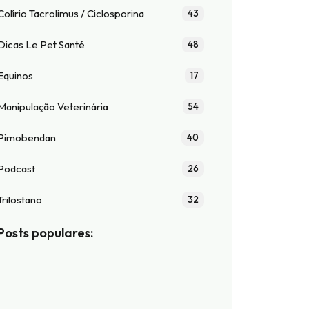
Colírio Tacrolimus / Ciclosporina
43
Dicas Le Pet Santé
48
Equinos
17
Manipulação Veterinária
54
Pimobendan
40
Podcast
26
Trilostano
32
Posts populares: