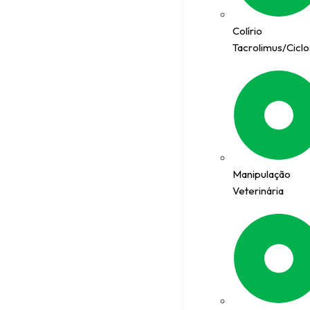
Colírio
Tacrolimus/Cicl
Manipulação
Veterinária