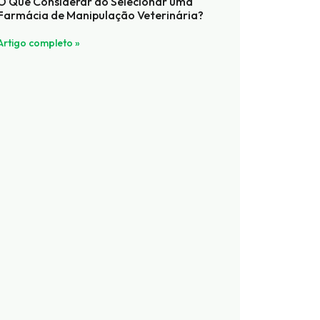
O Que Considerar ao Selecionar uma
Farmácia de Manipulação Veterinária?
Artigo completo »