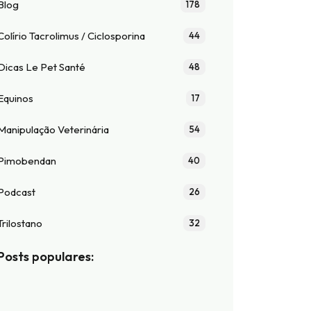
Blog
178
Colírio Tacrolimus / Ciclosporina
44
Dicas Le Pet Santé
48
Equinos
17
Manipulação Veterinária
54
Pimobendan
40
Podcast
26
Trilostano
32
Posts populares: