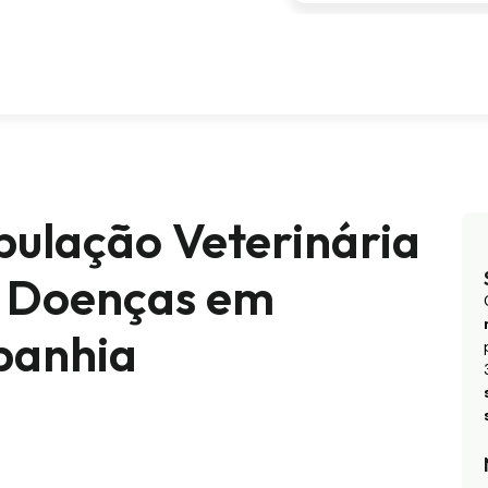
pulação Veterinária
e Doenças em
panhia