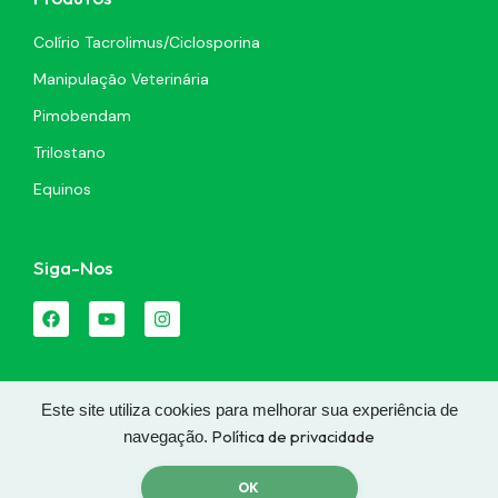
Colírio Tacrolimus/Ciclosporina
Manipulação Veterinária
Pimobendam
Trilostano
Equinos
Siga-Nos
Este site utiliza cookies para melhorar sua experiência de
LE PET SANTÉ LTDA | 2026 | Todos Os Direitos
Política de privacidade
navegação.
Reservados.
OK
Feito Por
Agência Novo Foco