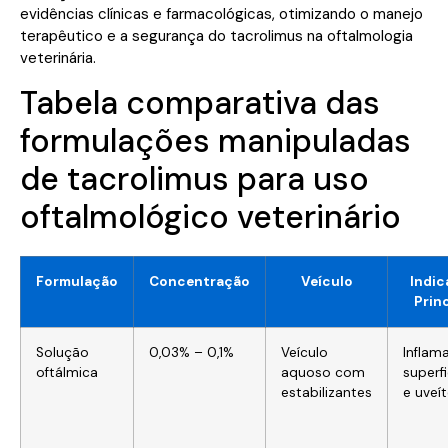
evidências clínicas e farmacológicas, otimizando o manejo
terapêutico e a segurança do tacrolimus na oftalmologia
veterinária.
Tabela comparativa das
formulações manipuladas
de tacrolimus para uso
oftalmológico veterinário
Formulação
Concentração
Veículo
Indi
Princ
Solução
0,03% – 0,1%
Veículo
Inflam
oftálmica
aquoso com
superfi
estabilizantes
e uveí