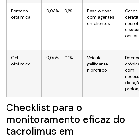
Pomada
0,03% – 0,1%
Base oleosa
Casos
oftálmica
com agentes
cerati
emolientes
neurot
e secu
ocular
Gel
0,05% – 0,1%
Veículo
Doenç
oftálmico
gelificante
crônic
hidrofílico
com
neces
de aç
prolo
Checklist para o
monitoramento eficaz do
tacrolimus em