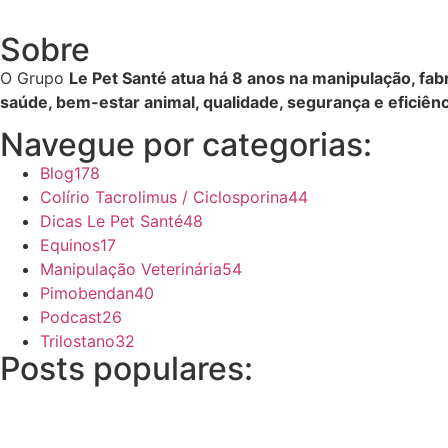
Sobre
O Grupo
Le Pet Santé atua há 8 anos na manipulação, fabr
saúde, bem-estar animal, qualidade, segurança e eficiênc
Navegue por categorias:
Blog
178
Colírio Tacrolimus / Ciclosporina
44
Dicas Le Pet Santé
48
Equinos
17
Manipulação Veterinária
54
Pimobendan
40
Podcast
26
Trilostano
32
Posts populares: