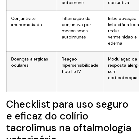
autoimune
conjuntiva
Conjuntivite
Inflamação da
Inibe ativação
imunomediada
conjuntiva por
linfocitária local
mecanismos
reduz
autoimunes
vermelhidão e
edema
Doenças alérgicas
Reação
Modulação da
oculares
hipersensibilidade
resposta alérg
tipo I e IV
sem
corticoterapia
Checklist para uso seguro
e eficaz do colírio
tacrolimus na oftalmologia