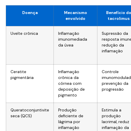
Doença
Mecanismo
Benefício d
envolvido
tacrolimus
Uveíte crônica
Inflamação
Supressão da
imunomediada
resposta imune
da úvea
redução da
inflamação
Ceratite
Inflamação
Controle
pigmentária
crônica da
imunomodulad
córnea com
prevenção da
deposição de
progressão
pigmento
Queratoconjuntivite
Produção
Estimula a
seca (QCS)
deficiente de
produção
lágrima por
lacrimal, reduz
inflamação
inflamação da